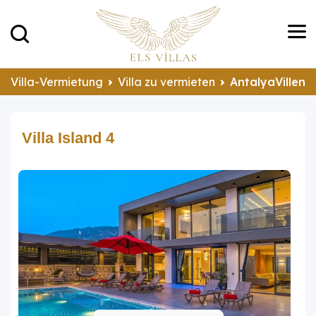
Villa-Vermietung
Villa zu vermieten
AntalyaVillen 
Villa Island 4