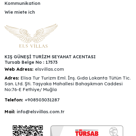
Kommunikation
Wie miete ich
KIŞ GÜNEŞİ TURİZM SEYAHAT ACENTASI
Tursab Belge No : 17573
Web Adress:
elsvillas.com
Adres:
Elisa Tur Turizm Eml. İnş. Gıda Lokanta Tütün Tic.
San. Ltd. Şti. Taşyaka Mahallesi Bahaşıkman Caddesi
No:76-E Fethiye/ Muğla
Telefon:
+908503031287
Mail:
info@elsvillas.com.tr