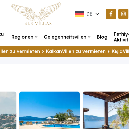
DE
EN
zu
Fethiy
TR
Regionen
Gelegenheitsvillen
Blog
Aktivi
llen zu vermieten
KalkanVillen zu vermieten
KışlaVi