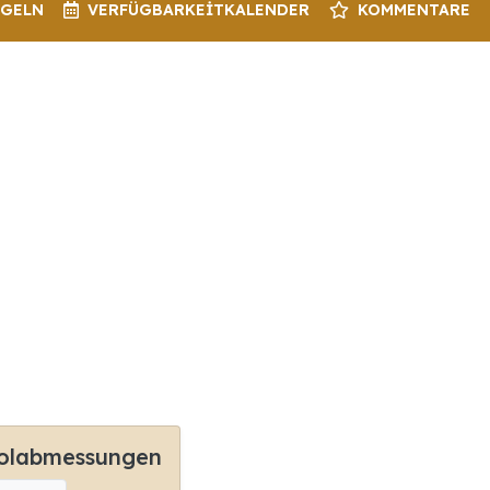
EGELN
VERFÜGBARKEIT
KALENDER
KOMMENTARE
olabmessungen