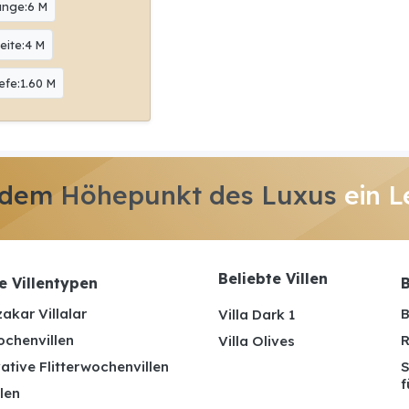
änge:6 M
eite:4 M
efe:1.60 M
 dem Höhepunkt des Luxus
ein L
Beliebte Villen
e Villentypen
B
akar Villalar
B
Villa Dark 1
ochenvillen
R
Villa Olives
ative Flitterwochenvillen
S
f
len