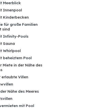
it Meerblick
it Innenpool
mit Kinderbecken
die für große Familien
t sind
it Infinity-Pools
it Sauna
it Whirlpool
it beheiztem Pool
ur Miete in der Nähe des
ms
 erlaubte Villen
wvillen
n der Nähe des Meeres
tsvillen
 vermieten mit Pool