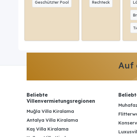
Geschützter Pool
Rechteck
L
Br
Ti
Auf
Beliebte
Beliebt
Villenvermietungsregionen
Muhafaz
Muğla Villa Kiralama
Flitterw
Antalya Villa Kiralama
Konserv
Kaş Villa Kiralama
Luxusvil