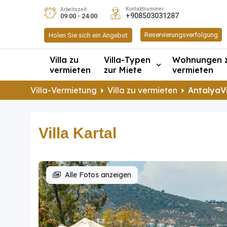
Kontaktnummer
Arbeitszeit
+908503031287
09:00 - 24:00
Reservierungsverfolgung
Holen Sie sich ein Angebot
Villa zu
Villa-Typen
Wohnungen 
vermieten
zur Miete
vermieten
Villa-Vermietung
Villa zu vermieten
AntalyaVi
Villa Kartal
Alle Fotos anzeigen