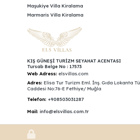
Maşukiye Villa Kiralama
Marmaris Villa Kiralama
KIŞ GÜNEŞİ TURİZM SEYAHAT ACENTASI
Tursab Belge No : 17573
Web Adress:
elsvillas.com
Adres:
Elisa Tur Turizm Eml. İnş. Gıda Lokanta T
Caddesi No:76-E Fethiye/ Muğla
Telefon:
+908503031287
Mail:
info@elsvillas.com.tr