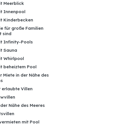
it Meerblick
it Innenpool
mit Kinderbecken
die für große Familien
t sind
it Infinity-Pools
it Sauna
it Whirlpool
it beheiztem Pool
ur Miete in der Nähe des
ms
 erlaubte Villen
wvillen
n der Nähe des Meeres
tsvillen
 vermieten mit Pool