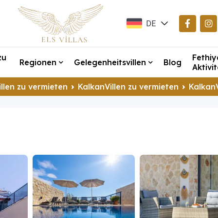
DE
EN
zu
Fethiy
TR
Regionen
Gelegenheitsvillen
Blog
Aktivi
llen zu vermieten
KalkanVillen zu vermieten
KalkanV