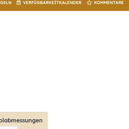
EGELN
VERFÜGBARKEIT
KALENDER
KOMMENTARE
olabmessungen