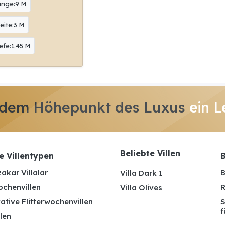
änge:9 M
eite:3 M
efe:1.45 M
 dem Höhepunkt des Luxus
ein L
Beliebte Villen
e Villentypen
B
akar Villalar
B
Villa Dark 1
ochenvillen
R
Villa Olives
ative Flitterwochenvillen
S
f
len