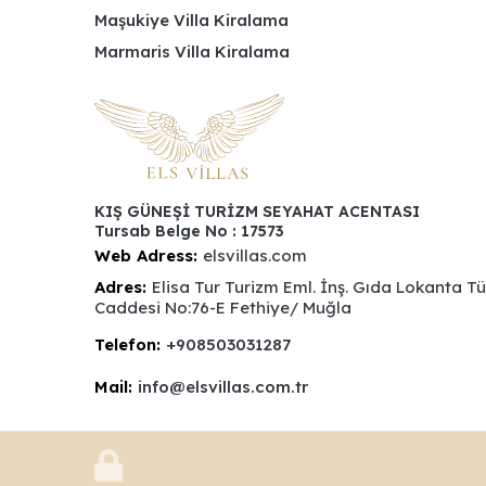
Maşukiye Villa Kiralama
Marmaris Villa Kiralama
KIŞ GÜNEŞİ TURİZM SEYAHAT ACENTASI
Tursab Belge No : 17573
Web Adress:
elsvillas.com
Adres:
Elisa Tur Turizm Eml. İnş. Gıda Lokanta T
Caddesi No:76-E Fethiye/ Muğla
Telefon:
+908503031287
Mail:
info@elsvillas.com.tr