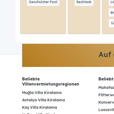
Geschützter Pool
Rechteck
L
Br
Ti
Auf
Beliebte
Beliebt
Villenvermietungsregionen
Muhafaz
Muğla Villa Kiralama
Flitterw
Antalya Villa Kiralama
Konserv
Kaş Villa Kiralama
Luxusvil