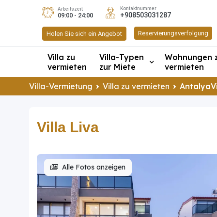
Kontaktnummer
Arbeitszeit
+908503031287
09:00 - 24:00
Reservierungsverfolgung
Holen Sie sich ein Angebot
Villa zu
Villa-Typen
Wohnungen 
vermieten
zur Miete
vermieten
Villa-Vermietung
Villa zu vermieten
AntalyaVi
Villa Liva
Alle Fotos anzeigen