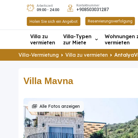
Kontaktnummer
Arbeitszeit
+908503031287
09:00 - 24:00
Reservierungsverfolgung
Holen Sie sich ein Angebot
Villa zu
Villa-Typen
Wohnungen 
vermieten
zur Miete
vermieten
Villa-Vermietung
Villa zu vermieten
AntalyaVi
Villa Mavna
Alle Fotos anzeigen