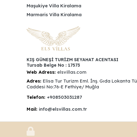
Maşukiye Villa Kiralama
Marmaris Villa Kiralama
KIŞ GÜNEŞİ TURİZM SEYAHAT ACENTASI
Tursab Belge No : 17573
Web Adress:
elsvillas.com
Adres:
Elisa Tur Turizm Eml. İnş. Gıda Lokanta T
Caddesi No:76-E Fethiye/ Muğla
Telefon:
+908503031287
Mail:
info@elsvillas.com.tr