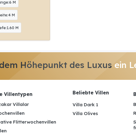
änge:6 M
eite:4 M
efe:1.60 M
 dem Höhepunkt des Luxus
ein L
Beliebte Villen
e Villentypen
B
akar Villalar
B
Villa Dark 1
ochenvillen
R
Villa Olives
ative Flitterwochenvillen
S
f
len