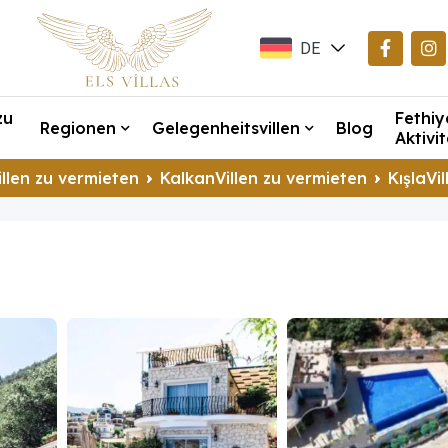
DE
EN
zu
Fethiy
TR
Regionen
Gelegenheitsvillen
Blog
Aktivi
llen zu vermieten
KalkanVillen zu vermieten
KışlaVi