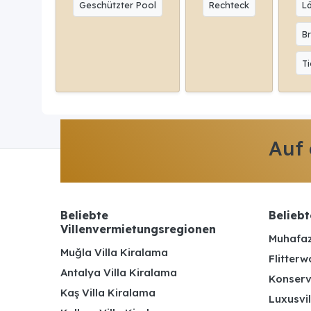
Geschützter Pool
Rechteck
L
Br
Ti
Auf
Beliebte
Beliebt
Villenvermietungsregionen
Muhafaz
Muğla Villa Kiralama
Flitterw
Antalya Villa Kiralama
Konserv
Kaş Villa Kiralama
Luxusvil