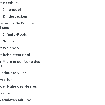
it Meerblick
it Innenpool
mit Kinderbecken
die für große Familien
t sind
it Infinity-Pools
it Sauna
it Whirlpool
it beheiztem Pool
ur Miete in der Nähe des
ms
 erlaubte Villen
wvillen
n der Nähe des Meeres
tsvillen
 vermieten mit Pool