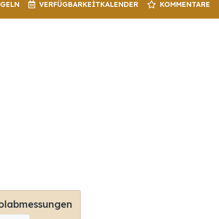
EGELN
VERFÜGBARKEIT
KALENDER
KOMMENTARE
olabmessungen