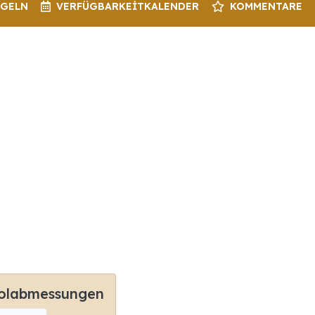
EGELN
VERFÜGBARKEIT
KALENDER
KOMMENTARE
olabmessungen