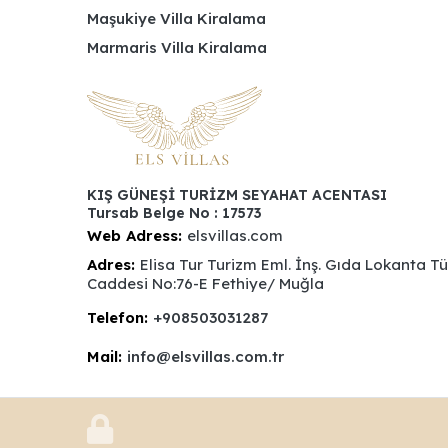
Maşukiye Villa Kiralama
Marmaris Villa Kiralama
KIŞ GÜNEŞİ TURİZM SEYAHAT ACENTASI
Tursab Belge No : 17573
Web Adress:
elsvillas.com
Adres:
Elisa Tur Turizm Eml. İnş. Gıda Lokanta T
Caddesi No:76-E Fethiye/ Muğla
Telefon:
+908503031287
Mail:
info@elsvillas.com.tr