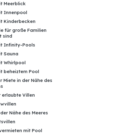
it Meerblick
it Innenpool
mit Kinderbecken
die für große Familien
t sind
it Infinity-Pools
it Sauna
it Whirlpool
it beheiztem Pool
ur Miete in der Nähe des
ms
 erlaubte Villen
wvillen
n der Nähe des Meeres
tsvillen
 vermieten mit Pool