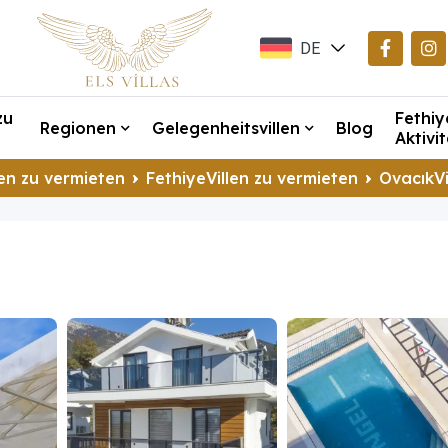
DE
EN
zu
Fethiy
TR
Regionen
Gelegenheitsvillen
Blog
Aktivi
en zu vermieten
FethiyeVillen zu vermieten
OvacıkVi