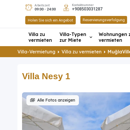
Kontaktnummer
Arbeitszeit
+908503031287
09:00 - 24:00
Reservierungsverfolgung
Holen Sie sich ein Angebot
Villa zu
Villa-Typen
Wohnungen 
vermieten
zur Miete
vermieten
Villa-Vermietung
Villa zu vermieten
MuğlaVill
Villa Nesy 1
Alle Fotos anzeigen