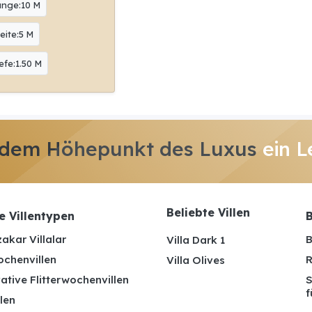
änge:10 M
eite:5 M
efe:1.50 M
 dem Höhepunkt des Luxus
ein L
Beliebte Villen
e Villentypen
B
akar Villalar
B
Villa Dark 1
ochenvillen
R
Villa Olives
ative Flitterwochenvillen
S
f
len