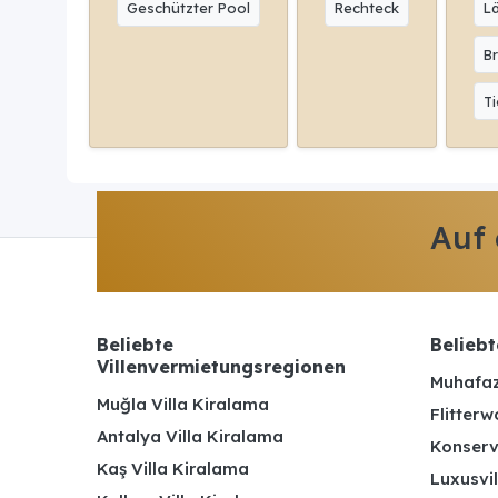
Geschützter Pool
Rechteck
L
Br
Ti
Auf
Beliebte
Beliebt
Villenvermietungsregionen
Muhafaz
Muğla Villa Kiralama
Flitterw
Antalya Villa Kiralama
Konserv
Kaş Villa Kiralama
Luxusvil