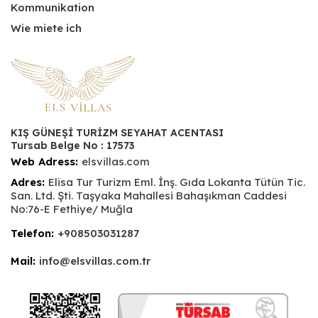
Kommunikation
Wie miete ich
KIŞ GÜNEŞİ TURİZM SEYAHAT ACENTASI
Tursab Belge No : 17573
Web Adress:
elsvillas.com
Adres:
Elisa Tur Turizm Eml. İnş. Gıda Lokanta Tütün Tic.
San. Ltd. Şti. Taşyaka Mahallesi Bahaşıkman Caddesi
No:76-E Fethiye/ Muğla
Telefon:
+908503031287
Mail:
info@elsvillas.com.tr