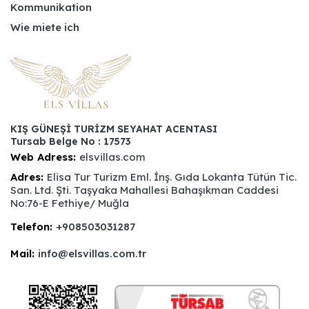
Kommunikation
Wie miete ich
KIŞ GÜNEŞİ TURİZM SEYAHAT ACENTASI
Tursab Belge No : 17573
Web Adress:
elsvillas.com
Adres:
Elisa Tur Turizm Eml. İnş. Gıda Lokanta Tütün Tic.
San. Ltd. Şti. Taşyaka Mahallesi Bahaşıkman Caddesi
No:76-E Fethiye/ Muğla
Telefon:
+908503031287
Mail:
info@elsvillas.com.tr