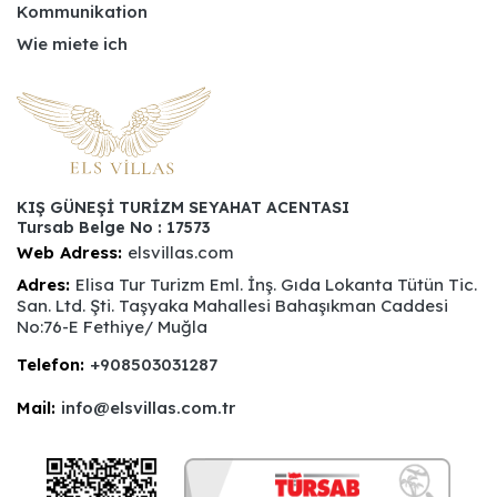
Kommunikation
Wie miete ich
KIŞ GÜNEŞİ TURİZM SEYAHAT ACENTASI
Tursab Belge No : 17573
Web Adress:
elsvillas.com
Adres:
Elisa Tur Turizm Eml. İnş. Gıda Lokanta Tütün Tic.
San. Ltd. Şti. Taşyaka Mahallesi Bahaşıkman Caddesi
No:76-E Fethiye/ Muğla
Telefon:
+908503031287
Mail:
info@elsvillas.com.tr