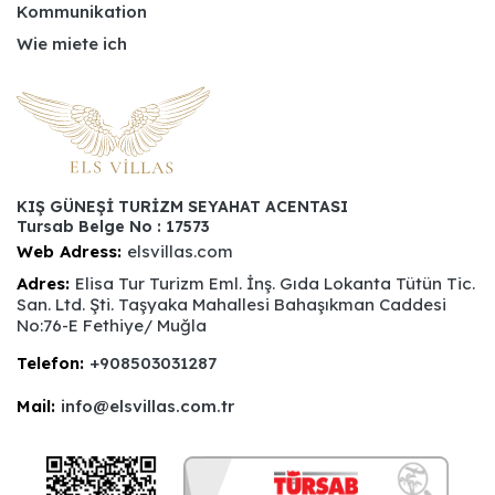
Kommunikation
Wie miete ich
KIŞ GÜNEŞİ TURİZM SEYAHAT ACENTASI
Tursab Belge No : 17573
Web Adress:
elsvillas.com
Adres:
Elisa Tur Turizm Eml. İnş. Gıda Lokanta Tütün Tic.
San. Ltd. Şti. Taşyaka Mahallesi Bahaşıkman Caddesi
No:76-E Fethiye/ Muğla
Telefon:
+908503031287
Mail:
info@elsvillas.com.tr