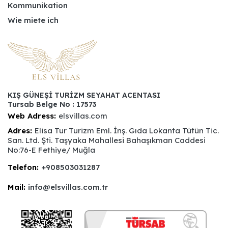
Kommunikation
Wie miete ich
KIŞ GÜNEŞİ TURİZM SEYAHAT ACENTASI
Tursab Belge No : 17573
Web Adress:
elsvillas.com
Adres:
Elisa Tur Turizm Eml. İnş. Gıda Lokanta Tütün Tic.
San. Ltd. Şti. Taşyaka Mahallesi Bahaşıkman Caddesi
No:76-E Fethiye/ Muğla
Telefon:
+908503031287
Mail:
info@elsvillas.com.tr