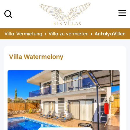
Villa-Vermietung
Villa zu vermieten
AntalyaVillen 
Villa Watermelony