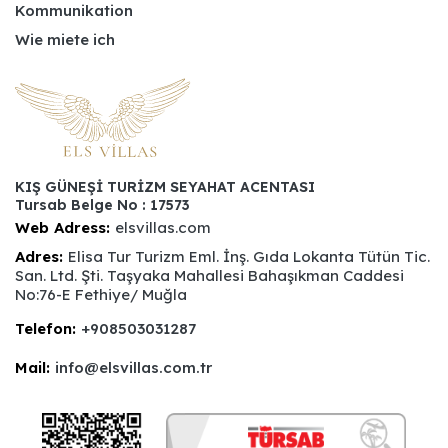
Kommunikation
Wie miete ich
KIŞ GÜNEŞİ TURİZM SEYAHAT ACENTASI
Tursab Belge No : 17573
Web Adress:
elsvillas.com
Adres:
Elisa Tur Turizm Eml. İnş. Gıda Lokanta Tütün Tic.
San. Ltd. Şti. Taşyaka Mahallesi Bahaşıkman Caddesi
No:76-E Fethiye/ Muğla
Telefon:
+908503031287
Mail:
info@elsvillas.com.tr