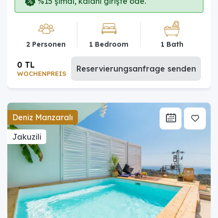
%15 şimdi, kalanı girişte öde.
2 Personen
1 Bedroom
1 Bath
0 TL
Reservierungsanfrage senden
WOCHENPREIS
Deniz Manzaralı
Jakuzili