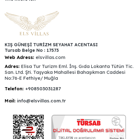
KIŞ GÜNEŞİ TURİZM SEYAHAT ACENTASI
Tursab Belge No : 17573
Web Adress:
elsvillas.com
Adres:
Elisa Tur Turizm Eml. İnş. Gıda Lokanta Tütün Tic.
San. Ltd. Şti. Taşyaka Mahallesi Bahaşıkman Caddesi
No:76-E Fethiye/ Muğla
Telefon:
+908503031287
Mail:
info@elsvillas.com.tr