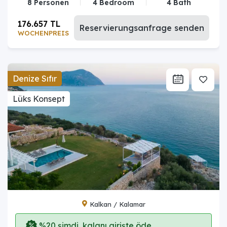
8 Personen
4 Bedroom
4 Bath
176.657 TL
Reservierungsanfrage senden
WOCHENPREIS
Denize Sıfır
Lüks Konsept
Kalkan / Kalamar
%20 şimdi, kalanı girişte öde.