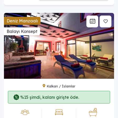
Deniz Manzaalı
Balayı Konsept
Kalkan / İslamlar
%15 şimdi, kalanı girişte öde.