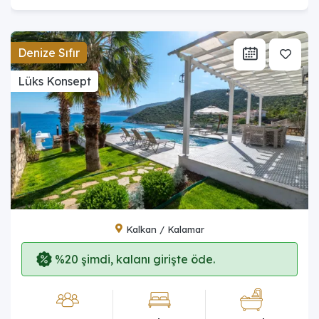
Denize Sıfır
Lüks Konsept
Kalkan / Kalamar
%20 şimdi, kalanı girişte öde.