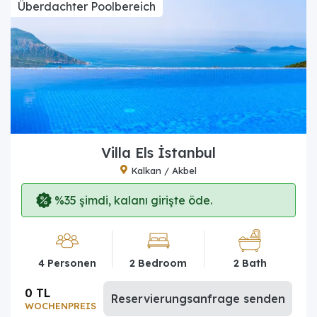
Überdachter Poolbereich
Villa Els İstanbul
Kalkan / Akbel
%35 şimdi, kalanı girişte öde.
4 Personen
2 Bedroom
2 Bath
0 TL
Reservierungsanfrage senden
WOCHENPREIS