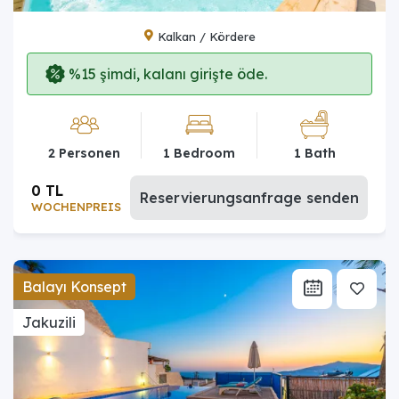
Kalkan / Kördere
%15 şimdi, kalanı girişte öde.
2 Personen
1 Bedroom
1 Bath
0 TL
Reservierungsanfrage senden
WOCHENPREIS
Balayı Konsept
Jakuzili