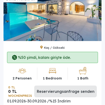
Kaş / Gökseki
%50 şimdi, kalanı girişte öde.
2 Personen
1 Bedroom
1 Bath
0 TL
0 TL
Reservierungsanfrage senden
WOCHENPREIS
01.09.2026-30.09.2026 /%15 İndirim