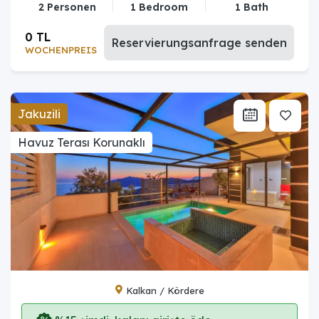
2 Personen
1 Bedroom
1 Bath
0 TL
Reservierungsanfrage senden
WOCHENPREIS
Jakuzili
Havuz Terası Korunaklı
Kalkan / Kördere