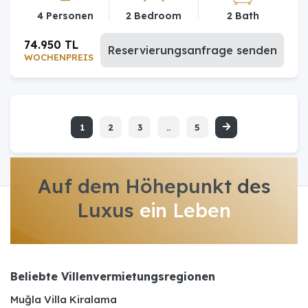
4 Personen
2 Bedroom
2 Bath
74.950 TL
Reservierungsanfrage senden
WOCHENPREIS
1
2
3
..
5
Auf dem Höhepunkt des
Luxus
ein Leben
Beliebte Villenvermietungsregionen
Muğla Villa Kiralama